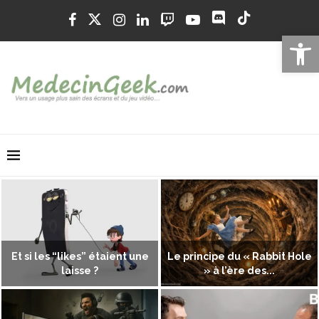
Ouvrir la 
Et si les “likes” étaient une
Le principe du « Rabbit Hole
laisse ?
» à l’ère des...