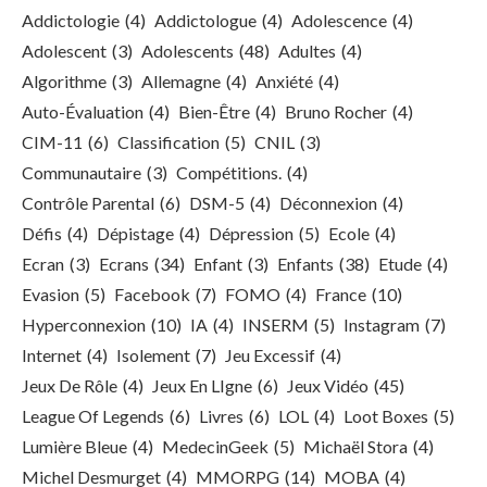
Addictologie
(4)
Addictologue
(4)
Adolescence
(4)
Adolescent
(3)
Adolescents
(48)
Adultes
(4)
Algorithme
(3)
Allemagne
(4)
Anxiété
(4)
Auto-Évaluation
(4)
Bien-Être
(4)
Bruno Rocher
(4)
CIM-11
(6)
Classification
(5)
CNIL
(3)
Communautaire
(3)
Compétitions.
(4)
Contrôle Parental
(6)
DSM-5
(4)
Déconnexion
(4)
Défis
(4)
Dépistage
(4)
Dépression
(5)
Ecole
(4)
Ecran
(3)
Ecrans
(34)
Enfant
(3)
Enfants
(38)
Etude
(4)
Evasion
(5)
Facebook
(7)
FOMO
(4)
France
(10)
Hyperconnexion
(10)
IA
(4)
INSERM
(5)
Instagram
(7)
Internet
(4)
Isolement
(7)
Jeu Excessif
(4)
Jeux De Rôle
(4)
Jeux En LIgne
(6)
Jeux Vidéo
(45)
League Of Legends
(6)
Livres
(6)
LOL
(4)
Loot Boxes
(5)
Lumière Bleue
(4)
MedecinGeek
(5)
Michaël Stora
(4)
Michel Desmurget
(4)
MMORPG
(14)
MOBA
(4)