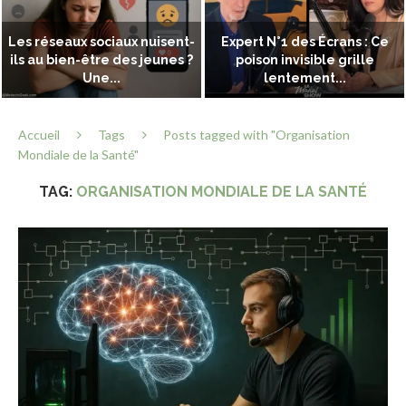
Les réseaux sociaux nuisent-
Expert N°1 des Écrans : Ce
ils au bien-être des jeunes ?
poison invisible grille
Une...
lentement...
Accueil
Tags
Posts tagged with "Organisation
Mondiale de la Santé"
TAG:
ORGANISATION MONDIALE DE LA SANTÉ