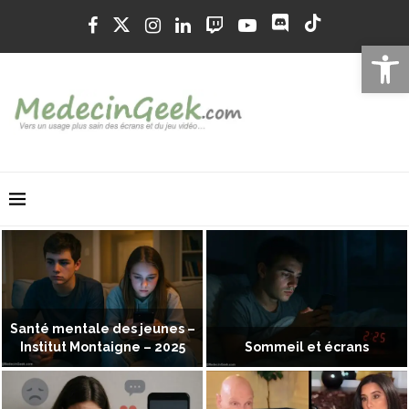
Ouvrir la 
Santé mentale des jeunes –
Institut Montaigne – 2025
Sommeil et écrans