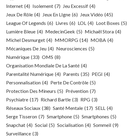
Internet
(4)
Isolement
(7)
Jeu Excessif
(4)
Jeux De Rôle
(4)
Jeux En LIgne
(6)
Jeux Vidéo
(45)
League Of Legends
(6)
Livres
(6)
LOL
(4)
Loot Boxes
(5)
Lumière Bleue
(4)
MedecinGeek
(5)
Michaël Stora
(4)
Michel Desmurget
(4)
MMORPG
(14)
MOBA
(4)
Mécaniques De Jeu
(4)
Neurosciences
(5)
Numérique
(33)
OMS
(8)
Organisation Mondiale De La Santé
(4)
Parentalité Numérique
(4)
Parents
(35)
PEGI
(4)
Personnalisation
(4)
Perte De Contrôle
(5)
Protection Des Mineurs
(5)
Prévention
(7)
Psychiatre
(17)
Richard Bartle
(3)
RPG
(3)
Réseaux Sociaux
(38)
Santé Mentale
(17)
SELL
(4)
Serge Tisseron
(7)
Smartphone
(5)
Smartphones
(5)
Snapchat
(4)
Social
(5)
Socialisation
(4)
Sommeil
(9)
Surveillance
(3)