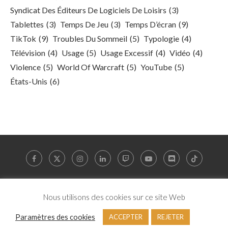
Syndicat Des Éditeurs De Logiciels De Loisirs
(3)
Tablettes
(3)
Temps De Jeu
(3)
Temps D’écran
(9)
TikTok
(9)
Troubles Du Sommeil
(5)
Typologie
(4)
Télévision
(4)
Usage
(5)
Usage Excessif
(4)
Vidéo
(4)
Violence
(5)
World Of Warcraft
(5)
YouTube
(5)
États-Unis
(6)
Nous utilisons des cookies sur ce site Web
© 2025 MedecinGeek | Marque déposée auprès de l’INPI N° 5197215 | Tous droits
réservés |
A propos
|
Mentions légales
|
Contacts
Paramètres des cookies
ACCEPTER
REJETER