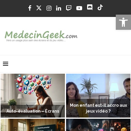
Ouvrir la 
Mon enfant est-il accro aux
Auto-évaluation – Écrans
jeux vidéo ?