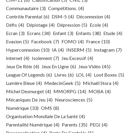
Communautaire
(3)
Compétitions.
(4)
Contrôle Parental
(6)
DSM-5
(4)
Déconnexion
(4)
Défis
(4)
Dépistage
(4)
Dépression
(5)
Ecole
(4)
Ecran
(3)
Ecrans
(34)
Enfant
(3)
Enfants
(38)
Etude
(4)
Evasion
(5)
Facebook
(7)
FOMO
(4)
France
(10)
Hyperconnexion
(10)
IA
(4)
INSERM
(5)
Instagram
(7)
Internet
(4)
Isolement
(7)
Jeu Excessif
(4)
Jeux De Rôle
(4)
Jeux En LIgne
(6)
Jeux Vidéo
(45)
League Of Legends
(6)
Livres
(6)
LOL
(4)
Loot Boxes
(5)
Lumière Bleue
(4)
MedecinGeek
(5)
Michaël Stora
(4)
Michel Desmurget
(4)
MMORPG
(14)
MOBA
(4)
Mécaniques De Jeu
(4)
Neurosciences
(5)
Numérique
(33)
OMS
(8)
Organisation Mondiale De La Santé
(4)
Parentalité Numérique
(4)
Parents
(35)
PEGI
(4)
Personnalisation
(4)
Perte De Contrôle
(5)