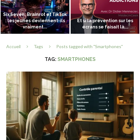
Six Seven, Brainrot et TikTok
: les jeunes deviennent-ils
Et si la prévention sur les
vraiment...
écrans se faisait là...
Accueil
Tags
Posts tagged with "Smartphones"
TAG:
SMARTPHONES