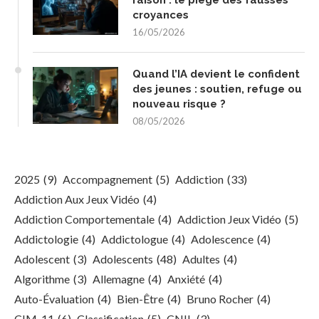
raison : le piège des fausses
croyances
16/05/2026
Quand l’IA devient le confident
des jeunes : soutien, refuge ou
nouveau risque ?
08/05/2026
2025
(9)
Accompagnement
(5)
Addiction
(33)
Addiction Aux Jeux Vidéo
(4)
Addiction Comportementale
(4)
Addiction Jeux Vidéo
(5)
Addictologie
(4)
Addictologue
(4)
Adolescence
(4)
Adolescent
(3)
Adolescents
(48)
Adultes
(4)
Algorithme
(3)
Allemagne
(4)
Anxiété
(4)
Auto-Évaluation
(4)
Bien-Être
(4)
Bruno Rocher
(4)
CIM-11
(6)
Classification
(5)
CNIL
(3)