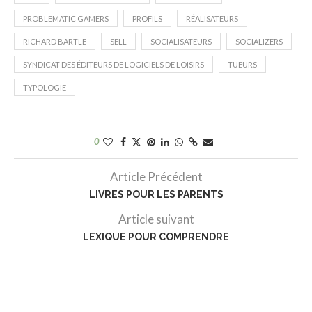
PROBLEMATIC GAMERS
PROFILS
RÉALISATEURS
RICHARD BARTLE
SELL
SOCIALISATEURS
SOCIALIZERS
SYNDICAT DES ÉDITEURS DE LOGICIELS DE LOISIRS
TUEURS
TYPOLOGIE
0
Article Précédent
LIVRES POUR LES PARENTS
Article suivant
LEXIQUE POUR COMPRENDRE