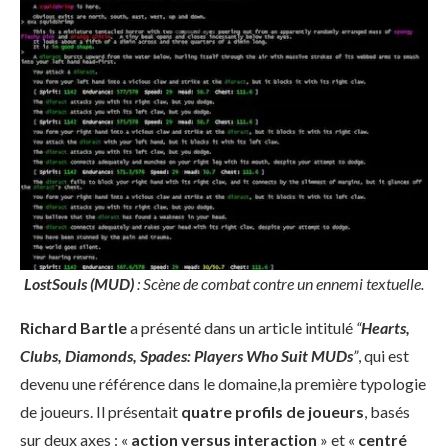
LostSouls (MUD)
: Scène de combat contre un ennemi textuelle.
Richard Bartle
a présenté dans un article intitulé
“
Hearts,
Clubs, Diamonds, Spades: Players Who Suit MUDs
”
, qui est
devenu une référence dans le domaine,la première typologie
de joueurs. Il présentait
quatre profils de joueurs
, basés
sur deux axes : «
action versus interaction
» et «
centré