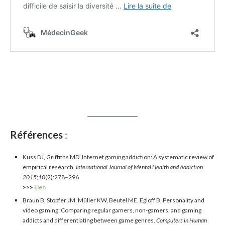
Références
:
Kuss DJ, Griffiths MD. Internet gaming addiction: A systematic review of
empirical research.
International Journal of Mental Health and Addiction.
2015;10
(2):278–296
>>>
Lien
Braun B, Stopfer JM, Müller KW, Beutel ME, Egloff B. Personality and
video gaming: Comparing regular gamers, non-gamers, and gaming
addicts and differentiating between game genres.
Computers in Human