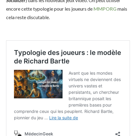
Socializer
) dans les nouveaux jeux vidéo. On peut utiliser
encore cette typologie pour les joueurs de
MMPORG
mais
cela reste discutable.