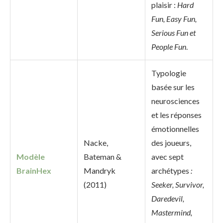
plaisir :
Hard
Fun, Easy Fun,
Serious Fun et
People Fun
.
Typologie
basée sur les
neurosciences
et les réponses
émotionnelles
Nacke,
des joueurs,
Modèle
Bateman &
avec sept
BrainHex
Mandryk
archétypes
:
(2011)
Seeker, Survivor,
Daredevil,
Mastermind,