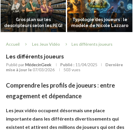
Gros plan sur les
Typologie des joueurs : le
descripteurs selon les PEGI
modèle de Nicole Lazzaro
Accueil
Les Jeux Vidéo
Les différents joueurs
Les différents joueurs
Publié par
MédecinGeek
Publié :
11/04/2025
Dernière
mise à jour le
07/03/2026
503
vues
Comprendre les profils de joueurs : entre
engagement et dépendance
Les jeux vidéo occupent désormais une place
importante dans les différents divertissements qui
existent et attirent des millions de joueurs qui ont des