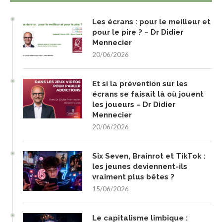
Les écrans : pour le meilleur et
pour le pire ? – Dr Didier
Mennecier
20/06/2026
Et si la prévention sur les
écrans se faisait là où jouent
les joueurs – Dr Didier
Mennecier
20/06/2026
Six Seven, Brainrot et TikTok :
les jeunes deviennent-ils
vraiment plus bêtes ?
15/06/2026
Le capitalisme limbique :