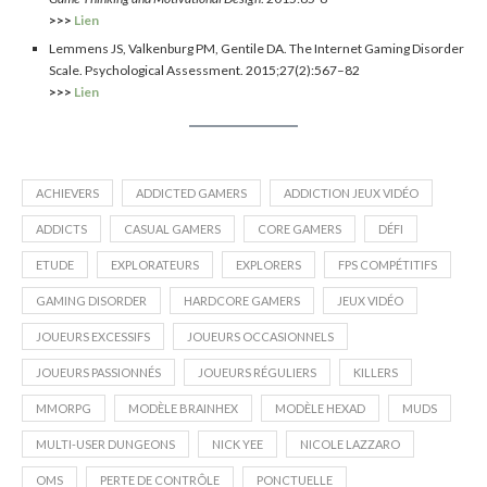
>>>
Lien
Lemmens JS, Valkenburg PM, Gentile DA. The Internet Gaming Disorder
Scale. Psychological Assessment. 2015;27(2):567–82
>>>
Lien
ACHIEVERS
ADDICTED GAMERS
ADDICTION JEUX VIDÉO
ADDICTS
CASUAL GAMERS
CORE GAMERS
DÉFI
ETUDE
EXPLORATEURS
EXPLORERS
FPS COMPÉTITIFS
GAMING DISORDER
HARDCORE GAMERS
JEUX VIDÉO
JOUEURS EXCESSIFS
JOUEURS OCCASIONNELS
JOUEURS PASSIONNÉS
JOUEURS RÉGULIERS
KILLERS
MMORPG
MODÈLE BRAINHEX
MODÈLE HEXAD
MUDS
MULTI-USER DUNGEONS
NICK YEE
NICOLE LAZZARO
OMS
PERTE DE CONTRÔLE
PONCTUELLE