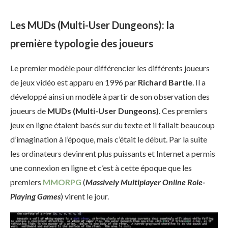
Les MUDs (Multi-User Dungeons): la
première typologie des joueurs
Le premier modèle pour différencier les différents joueurs
de jeux vidéo est apparu en 1996 par
Richard Bartle
. Il a
développé ainsi un modèle à partir de son observation des
joueurs de
MUDs (Multi-User Dungeons)
. Ces premiers
jeux en ligne étaient basés sur du texte et il fallait beaucoup
d’imagination à l’époque, mais c’était le début. Par la suite
les ordinateurs devinrent plus puissants et Internet a permis
une connexion en ligne et c’est à cette époque que les
premiers
MMORPG
(
Massively Multiplayer Online Role-
Playing Games
) virent le jour.