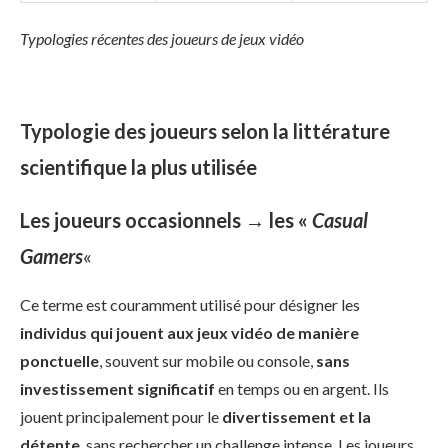
Typologies récentes des joueurs de jeux vidéo
Typologie des joueurs selon la littérature
scientifique la plus utilisée
Les joueurs occasionnels → les «
Casual
Gamers
«
Ce terme est couramment utilisé pour désigner les
individus qui jouent aux jeux vidéo de manière
ponctuelle
, souvent sur mobile ou console,
sans
investissement significatif
en temps ou en argent. Ils
jouent principalement pour le
divertissement et la
détente
, sans rechercher un challenge intense. Les joueurs