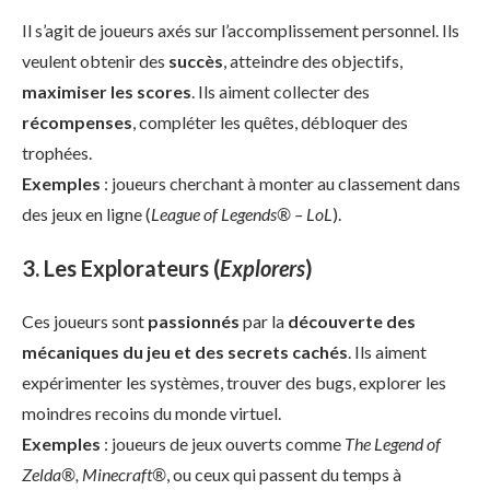
Il s’agit de joueurs axés sur l’accomplissement personnel. Ils
veulent obtenir des
succès
, atteindre des objectifs,
maximiser les scores
. Ils aiment collecter des
récompenses
, compléter les quêtes, débloquer des
trophées.
Exemples
: joueurs cherchant à monter au classement dans
des jeux en ligne (
League of Legends® – LoL
).
3. Les Explorateurs (
Explorers
)
Ces joueurs sont
passionnés
par la
découverte des
mécaniques du jeu et des secrets cachés
. Ils aiment
expérimenter les systèmes, trouver des bugs, explorer les
moindres recoins du monde virtuel.
Exemples
: joueurs de jeux ouverts comme
The Legend of
Zelda®, Minecraft®
, ou ceux qui passent du temps à