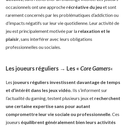
occasionnels ont une approche
récréative du jeu
et sont
rarement concernés par les problématiques d’addiction ou
d’impacts négatifs sur leur vie quotidienne. Leur activité de
jeu est principalement motivée par la
relaxation et le
plaisir
, sans interférer avec leurs obligations
professionnelles ou sociales.
Les joueurs réguliers → Les «
Core Gamers
«
Les
joueurs réguliers investissent davantage de temps
et d’intérêt dans les jeux vidéo.
Ils s’informent sur
l’actualité du gaming, testent plusieurs jeux et
recherchent
une certaine expertise
sans pour autant
compromettre leur vie sociale ou professionnelle
. Ces
joueurs
équilibrent généralement bien leurs activités