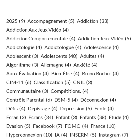
2025
(9)
Accompagnement
(5)
Addiction
(33)
Addiction Aux Jeux Vidéo
(4)
Addiction Comportementale
(4)
Addiction Jeux Vidéo
(5)
Addictologie
(4)
Addictologue
(4)
Adolescence
(4)
Adolescent
(3)
Adolescents
(48)
Adultes
(4)
Algorithme
(3)
Allemagne
(4)
Anxiété
(4)
Auto-Évaluation
(4)
Bien-Être
(4)
Bruno Rocher
(4)
CIM-11
(6)
Classification
(5)
CNIL
(3)
Communautaire
(3)
Compétitions.
(4)
Contrôle Parental
(6)
DSM-5
(4)
Déconnexion
(4)
Défis
(4)
Dépistage
(4)
Dépression
(5)
Ecole
(4)
Ecran
(3)
Ecrans
(34)
Enfant
(3)
Enfants
(38)
Etude
(4)
Evasion
(5)
Facebook
(7)
FOMO
(4)
France
(10)
Hyperconnexion
(10)
IA
(4)
INSERM
(5)
Instagram
(7)