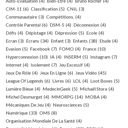
Auto-Évaluation
(4)
Bien-Être
(4)
Bruno Rocher
(4)
CIM-11
(6)
Classification
(5)
CNIL
(3)
Communautaire
(3)
Compétitions.
(4)
Contrôle Parental
(6)
DSM-5
(4)
Déconnexion
(4)
Défis
(4)
Dépistage
(4)
Dépression
(5)
Ecole
(4)
Ecran
(3)
Ecrans
(34)
Enfant
(3)
Enfants
(38)
Etude
(4)
Evasion
(5)
Facebook
(7)
FOMO
(4)
France
(10)
Hyperconnexion
(10)
IA
(4)
INSERM
(5)
Instagram
(7)
Internet
(4)
Isolement
(7)
Jeu Excessif
(4)
Jeux De Rôle
(4)
Jeux En LIgne
(6)
Jeux Vidéo
(45)
League Of Legends
(6)
Livres
(6)
LOL
(4)
Loot Boxes
(5)
Lumière Bleue
(4)
MedecinGeek
(5)
Michaël Stora
(4)
Michel Desmurget
(4)
MMORPG
(14)
MOBA
(4)
Mécaniques De Jeu
(4)
Neurosciences
(5)
Numérique
(33)
OMS
(8)
Organisation Mondiale De La Santé
(4)