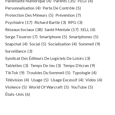
Parentalité Numérique
(4)
Parents
(35)
PEGI
(4)
Personnalisation
(4)
Perte De Contrôle
(5)
Protection Des Mineurs
(5)
Prévention
(7)
Psychiatre
(17)
Richard Bartle
(3)
RPG
(3)
Réseaux Sociaux
(38)
Santé Mentale
(17)
SELL
(4)
Serge Tisseron
(7)
Smartphone
(5)
Smartphones
(5)
Snapchat
(4)
Social
(5)
Socialisation
(4)
Sommeil
(9)
Surveillance
(3)
Syndicat Des Éditeurs De Logiciels De Loisirs
(3)
Tablettes
(3)
Temps De Jeu
(3)
Temps D’écran
(9)
TikTok
(9)
Troubles Du Sommeil
(5)
Typologie
(4)
Télévision
(4)
Usage
(5)
Usage Excessif
(4)
Vidéo
(4)
Violence
(5)
World Of Warcraft
(5)
YouTube
(5)
États-Unis
(6)