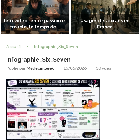
Jeux vidéo : entre passion et
Usages des écrans en
trouble, le temps de...
France
Accueil
Infographie_Six_Seven
Infographie_Six_Seven
Publié par
MédecinGeek
15/06/2026
10
vues