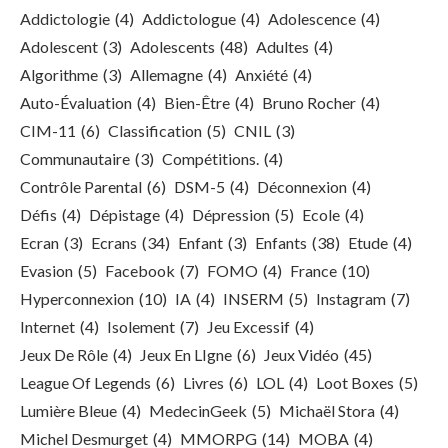
Addictologie
(4)
Addictologue
(4)
Adolescence
(4)
Adolescent
(3)
Adolescents
(48)
Adultes
(4)
Algorithme
(3)
Allemagne
(4)
Anxiété
(4)
Auto-Évaluation
(4)
Bien-Être
(4)
Bruno Rocher
(4)
CIM-11
(6)
Classification
(5)
CNIL
(3)
Communautaire
(3)
Compétitions.
(4)
Contrôle Parental
(6)
DSM-5
(4)
Déconnexion
(4)
Défis
(4)
Dépistage
(4)
Dépression
(5)
Ecole
(4)
Ecran
(3)
Ecrans
(34)
Enfant
(3)
Enfants
(38)
Etude
(4)
Evasion
(5)
Facebook
(7)
FOMO
(4)
France
(10)
Hyperconnexion
(10)
IA
(4)
INSERM
(5)
Instagram
(7)
Internet
(4)
Isolement
(7)
Jeu Excessif
(4)
Jeux De Rôle
(4)
Jeux En LIgne
(6)
Jeux Vidéo
(45)
League Of Legends
(6)
Livres
(6)
LOL
(4)
Loot Boxes
(5)
Lumière Bleue
(4)
MedecinGeek
(5)
Michaël Stora
(4)
Michel Desmurget
(4)
MMORPG
(14)
MOBA
(4)