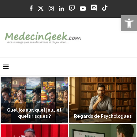
Ouvrir la 
Quel joueur, quel jeu… et
quels risques ?
Regards de Psychologues