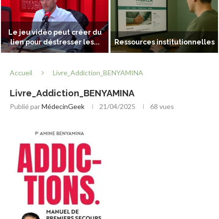
Le jeu vidéo peut créer du
lien pour déstresser les...
Ressources institutionnelles
Accueil
Livre_Addiction_BENYAMINA
Livre_Addiction_BENYAMINA
Publié par
MédecinGeek
21/04/2025
68
vues