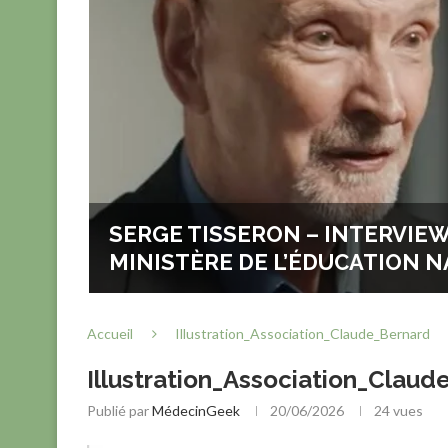
UELLE :
SERGE TISSERON – INTERVIE
T SOUS-
MINISTÈRE DE L’ÉDUCATION N
Accueil
Illustration_Association_Claude_Bernard
Illustration_Association_Claud
Publié par
MédecinGeek
20/06/2026
24
vues