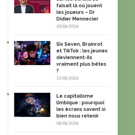
faisait là où jouent
les joueurs – Dr
Didier Mennecier
20/06/2026
Six Seven, Brainrot
et TikTok : les jeunes
deviennent-ils
vraiment plus bêtes
?
15/06/2026
Le capitalisme
limbique : pourquoi
les écrans savent si
bien nous retenir
08/06/2026