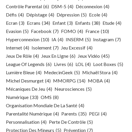
Contrôle Parental
(6)
DSM-5
(4)
Déconnexion
(4)
Défis
(4)
Dépistage
(4)
Dépression
(5)
Ecole
(4)
Ecran
(3)
Ecrans
(34)
Enfant
(3)
Enfants
(38)
Etude
(4)
Evasion
(5)
Facebook
(7)
FOMO
(4)
France
(10)
Hyperconnexion
(10)
IA
(4)
INSERM
(5)
Instagram
(7)
Internet
(4)
Isolement
(7)
Jeu Excessif
(4)
Jeux De Rôle
(4)
Jeux En LIgne
(6)
Jeux Vidéo
(45)
League Of Legends
(6)
Livres
(6)
LOL
(4)
Loot Boxes
(5)
Lumière Bleue
(4)
MedecinGeek
(5)
Michaël Stora
(4)
Michel Desmurget
(4)
MMORPG
(14)
MOBA
(4)
Mécaniques De Jeu
(4)
Neurosciences
(5)
Numérique
(33)
OMS
(8)
Organisation Mondiale De La Santé
(4)
Parentalité Numérique
(4)
Parents
(35)
PEGI
(4)
Personnalisation
(4)
Perte De Contrôle
(5)
Protection Des Mineurs
(5)
Prévention
(7)