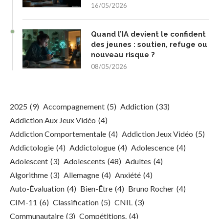
16/05/2026
Quand l’IA devient le confident
des jeunes : soutien, refuge ou
nouveau risque ?
08/05/2026
2025
(9)
Accompagnement
(5)
Addiction
(33)
Addiction Aux Jeux Vidéo
(4)
Addiction Comportementale
(4)
Addiction Jeux Vidéo
(5)
Addictologie
(4)
Addictologue
(4)
Adolescence
(4)
Adolescent
(3)
Adolescents
(48)
Adultes
(4)
Algorithme
(3)
Allemagne
(4)
Anxiété
(4)
Auto-Évaluation
(4)
Bien-Être
(4)
Bruno Rocher
(4)
CIM-11
(6)
Classification
(5)
CNIL
(3)
Communautaire
(3)
Compétitions.
(4)