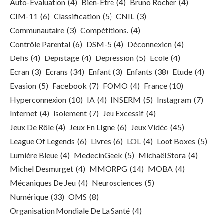
Auto-Évaluation
(4)
Bien-Être
(4)
Bruno Rocher
(4)
CIM-11
(6)
Classification
(5)
CNIL
(3)
Communautaire
(3)
Compétitions.
(4)
Contrôle Parental
(6)
DSM-5
(4)
Déconnexion
(4)
Défis
(4)
Dépistage
(4)
Dépression
(5)
Ecole
(4)
Ecran
(3)
Ecrans
(34)
Enfant
(3)
Enfants
(38)
Etude
(4)
Evasion
(5)
Facebook
(7)
FOMO
(4)
France
(10)
Hyperconnexion
(10)
IA
(4)
INSERM
(5)
Instagram
(7)
Internet
(4)
Isolement
(7)
Jeu Excessif
(4)
Jeux De Rôle
(4)
Jeux En LIgne
(6)
Jeux Vidéo
(45)
League Of Legends
(6)
Livres
(6)
LOL
(4)
Loot Boxes
(5)
Lumière Bleue
(4)
MedecinGeek
(5)
Michaël Stora
(4)
Michel Desmurget
(4)
MMORPG
(14)
MOBA
(4)
Mécaniques De Jeu
(4)
Neurosciences
(5)
Numérique
(33)
OMS
(8)
Organisation Mondiale De La Santé
(4)