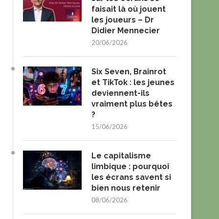
faisait là où jouent
les joueurs – Dr
Didier Mennecier
20/06/2026
Six Seven, Brainrot
et TikTok : les jeunes
deviennent-ils
vraiment plus bêtes
?
15/06/2026
Le capitalisme
limbique : pourquoi
les écrans savent si
bien nous retenir
08/06/2026