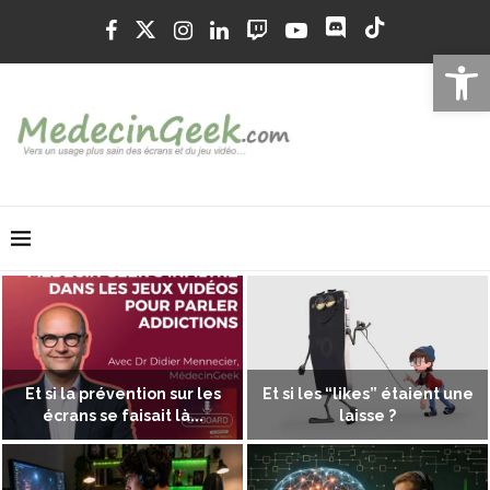
Ouvrir la 
Et si la prévention sur les
Et si les “likes” étaient une
écrans se faisait là...
laisse ?