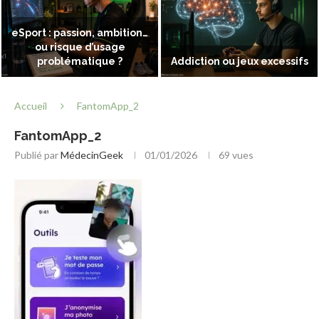
eSport : passion, ambition…
ou risque d’usage
problématique ?
Addiction ou jeux excessifs
Accueil
FantomApp_2
FantomApp_2
Publié par
MédecinGeek
01/01/2026
69
vues