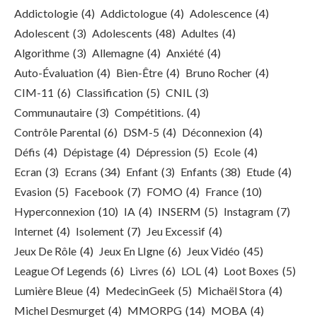
Addictologie
(4)
Addictologue
(4)
Adolescence
(4)
Adolescent
(3)
Adolescents
(48)
Adultes
(4)
Algorithme
(3)
Allemagne
(4)
Anxiété
(4)
Auto-Évaluation
(4)
Bien-Être
(4)
Bruno Rocher
(4)
CIM-11
(6)
Classification
(5)
CNIL
(3)
Communautaire
(3)
Compétitions.
(4)
Contrôle Parental
(6)
DSM-5
(4)
Déconnexion
(4)
Défis
(4)
Dépistage
(4)
Dépression
(5)
Ecole
(4)
Ecran
(3)
Ecrans
(34)
Enfant
(3)
Enfants
(38)
Etude
(4)
Evasion
(5)
Facebook
(7)
FOMO
(4)
France
(10)
Hyperconnexion
(10)
IA
(4)
INSERM
(5)
Instagram
(7)
Internet
(4)
Isolement
(7)
Jeu Excessif
(4)
Jeux De Rôle
(4)
Jeux En LIgne
(6)
Jeux Vidéo
(45)
League Of Legends
(6)
Livres
(6)
LOL
(4)
Loot Boxes
(5)
Lumière Bleue
(4)
MedecinGeek
(5)
Michaël Stora
(4)
Michel Desmurget
(4)
MMORPG
(14)
MOBA
(4)