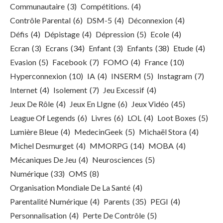
Communautaire
(3)
Compétitions.
(4)
Contrôle Parental
(6)
DSM-5
(4)
Déconnexion
(4)
Défis
(4)
Dépistage
(4)
Dépression
(5)
Ecole
(4)
Ecran
(3)
Ecrans
(34)
Enfant
(3)
Enfants
(38)
Etude
(4)
Evasion
(5)
Facebook
(7)
FOMO
(4)
France
(10)
Hyperconnexion
(10)
IA
(4)
INSERM
(5)
Instagram
(7)
Internet
(4)
Isolement
(7)
Jeu Excessif
(4)
Jeux De Rôle
(4)
Jeux En LIgne
(6)
Jeux Vidéo
(45)
League Of Legends
(6)
Livres
(6)
LOL
(4)
Loot Boxes
(5)
Lumière Bleue
(4)
MedecinGeek
(5)
Michaël Stora
(4)
Michel Desmurget
(4)
MMORPG
(14)
MOBA
(4)
Mécaniques De Jeu
(4)
Neurosciences
(5)
Numérique
(33)
OMS
(8)
Organisation Mondiale De La Santé
(4)
Parentalité Numérique
(4)
Parents
(35)
PEGI
(4)
Personnalisation
(4)
Perte De Contrôle
(5)