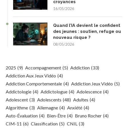
croyances
16/05/2026
Quand l’IA devient le confident
des jeunes : soutien, refuge ou
nouveau risque ?
08/05/2026
2025
(9)
Accompagnement
(5)
Addiction
(33)
Addiction Aux Jeux Vidéo
(4)
Addiction Comportementale
(4)
Addiction Jeux Vidéo
(5)
Addictologie
(4)
Addictologue
(4)
Adolescence
(4)
Adolescent
(3)
Adolescents
(48)
Adultes
(4)
Algorithme
(3)
Allemagne
(4)
Anxiété
(4)
Auto-Évaluation
(4)
Bien-Être
(4)
Bruno Rocher
(4)
CIM-11
(6)
Classification
(5)
CNIL
(3)