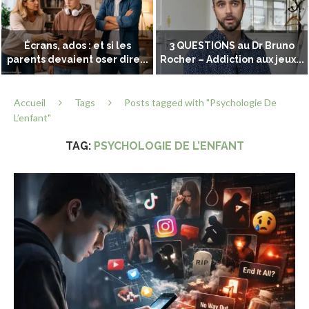
Écrans, ados : et si les
3 QUESTIONS au Dr Bruno
parents devaient oser dire...
Rocher – Addiction aux jeux...
Accueil
Tags
Posts tagged with "Psychologie De
L’enfant"
TAG:
PSYCHOLOGIE DE L’ENFANT