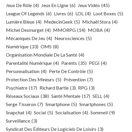
Jeux De Rôle
(4)
Jeux En LIgne
(6)
Jeux Vidéo
(45)
League Of Legends
(6)
Livres
(6)
LOL
(4)
Loot Boxes
(5)
Lumière Bleue
(4)
MedecinGeek
(5)
Michaël Stora
(4)
Michel Desmurget
(4)
MMORPG
(14)
MOBA
(4)
Mécaniques De Jeu
(4)
Neurosciences
(5)
Numérique
(33)
OMS
(8)
Organisation Mondiale De La Santé
(4)
Parentalité Numérique
(4)
Parents
(35)
PEGI
(4)
Personnalisation
(4)
Perte De Contrôle
(5)
Protection Des Mineurs
(5)
Prévention
(7)
Psychiatre
(17)
Richard Bartle
(3)
RPG
(3)
Réseaux Sociaux
(38)
Santé Mentale
(17)
SELL
(4)
Serge Tisseron
(7)
Smartphone
(5)
Smartphones
(5)
Snapchat
(4)
Social
(5)
Socialisation
(4)
Sommeil
(9)
Surveillance
(3)
Syndicat Des Éditeurs De Logiciels De Loisirs
(3)