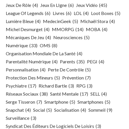
Jeux De Rôle
(4)
Jeux En LIgne
(6)
Jeux Vidéo
(45)
League Of Legends
(6)
Livres
(6)
LOL
(4)
Loot Boxes
(5)
Lumière Bleue
(4)
MedecinGeek
(5)
Michaël Stora
(4)
Michel Desmurget
(4)
MMORPG
(14)
MOBA
(4)
Mécaniques De Jeu
(4)
Neurosciences
(5)
Numérique
(33)
OMS
(8)
Organisation Mondiale De La Santé
(4)
Parentalité Numérique
(4)
Parents
(35)
PEGI
(4)
Personnalisation
(4)
Perte De Contrôle
(5)
Protection Des Mineurs
(5)
Prévention
(7)
Psychiatre
(17)
Richard Bartle
(3)
RPG
(3)
Réseaux Sociaux
(38)
Santé Mentale
(17)
SELL
(4)
Serge Tisseron
(7)
Smartphone
(5)
Smartphones
(5)
Snapchat
(4)
Social
(5)
Socialisation
(4)
Sommeil
(9)
Surveillance
(3)
Syndicat Des Éditeurs De Logiciels De Loisirs
(3)