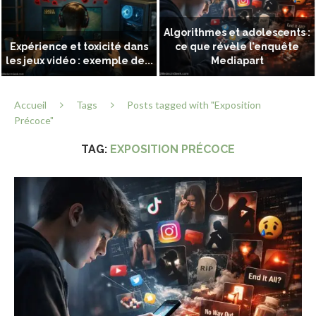
Algorithmes et adolescents :
Expérience et toxicité dans
ce que révèle l’enquête
les jeux vidéo : exemple de...
Mediapart
Accueil
Tags
Posts tagged with "Exposition
Précoce"
TAG:
EXPOSITION PRÉCOCE