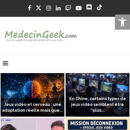
Ouvrir la 
En Chine, certains types de
Jeux vidéo et cerveau : une
jeux vidéo semblent être
adaptation réelle mais que...
“plus...