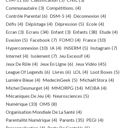
Communautaire
(3)
Compétitions.
(4)
Contrôle Parental
(6)
DSM-5
(4)
Déconnexion
(4)
Défis
(4)
Dépistage
(4)
Dépression
(5)
Ecole
(4)
Ecran
(3)
Ecrans
(34)
Enfant
(3)
Enfants
(38)
Etude
(4)
Evasion
(5)
Facebook
(7)
FOMO
(4)
France
(10)
Hyperconnexion
(10)
IA
(4)
INSERM
(5)
Instagram
(7)
Internet
(4)
Isolement
(7)
Jeu Excessif
(4)
Jeux De Rôle
(4)
Jeux En LIgne
(6)
Jeux Vidéo
(45)
League Of Legends
(6)
Livres
(6)
LOL
(4)
Loot Boxes
(5)
Lumière Bleue
(4)
MedecinGeek
(5)
Michaël Stora
(4)
Michel Desmurget
(4)
MMORPG
(14)
MOBA
(4)
Mécaniques De Jeu
(4)
Neurosciences
(5)
Numérique
(33)
OMS
(8)
Organisation Mondiale De La Santé
(4)
Parentalité Numérique
(4)
Parents
(35)
PEGI
(4)
Personnalisation
(4)
Perte De Contrôle
(5)