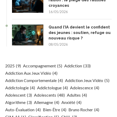
raison : le piège des fausses
croyances
16/05/2026
Quand l’IA devient le confident
des jeunes : soutien, refuge ou
nouveau risque ?
08/05/2026
2025
(9)
Accompagnement
(5)
Addiction
(33)
Addiction Aux Jeux Vidéo
(4)
Addiction Comportementale
(4)
Addiction Jeux Vidéo
(5)
Addictologie
(4)
Addictologue
(4)
Adolescence
(4)
Adolescent
(3)
Adolescents
(48)
Adultes
(4)
Algorithme
(3)
Allemagne
(4)
Anxiété
(4)
Auto-Évaluation
(4)
Bien-Être
(4)
Bruno Rocher
(4)
CIM-11
(6)
Classification
(5)
CNIL
(3)