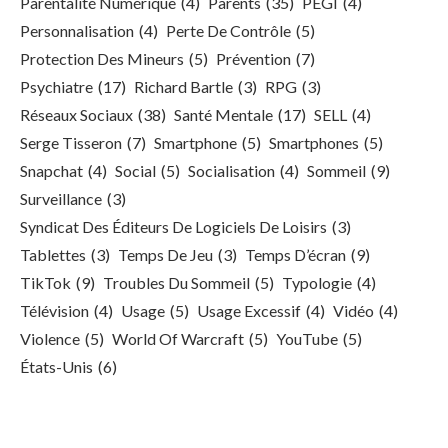
Parentalité Numérique
(4)
Parents
(35)
PEGI
(4)
Personnalisation
(4)
Perte De Contrôle
(5)
Protection Des Mineurs
(5)
Prévention
(7)
Psychiatre
(17)
Richard Bartle
(3)
RPG
(3)
Réseaux Sociaux
(38)
Santé Mentale
(17)
SELL
(4)
Serge Tisseron
(7)
Smartphone
(5)
Smartphones
(5)
Snapchat
(4)
Social
(5)
Socialisation
(4)
Sommeil
(9)
Surveillance
(3)
Syndicat Des Éditeurs De Logiciels De Loisirs
(3)
Tablettes
(3)
Temps De Jeu
(3)
Temps D’écran
(9)
TikTok
(9)
Troubles Du Sommeil
(5)
Typologie
(4)
Télévision
(4)
Usage
(5)
Usage Excessif
(4)
Vidéo
(4)
Violence
(5)
World Of Warcraft
(5)
YouTube
(5)
États-Unis
(6)