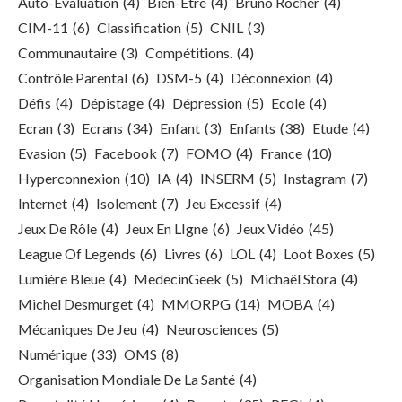
Auto-Évaluation
(4)
Bien-Être
(4)
Bruno Rocher
(4)
CIM-11
(6)
Classification
(5)
CNIL
(3)
Communautaire
(3)
Compétitions.
(4)
Contrôle Parental
(6)
DSM-5
(4)
Déconnexion
(4)
Défis
(4)
Dépistage
(4)
Dépression
(5)
Ecole
(4)
Ecran
(3)
Ecrans
(34)
Enfant
(3)
Enfants
(38)
Etude
(4)
Evasion
(5)
Facebook
(7)
FOMO
(4)
France
(10)
Hyperconnexion
(10)
IA
(4)
INSERM
(5)
Instagram
(7)
Internet
(4)
Isolement
(7)
Jeu Excessif
(4)
Jeux De Rôle
(4)
Jeux En LIgne
(6)
Jeux Vidéo
(45)
League Of Legends
(6)
Livres
(6)
LOL
(4)
Loot Boxes
(5)
Lumière Bleue
(4)
MedecinGeek
(5)
Michaël Stora
(4)
Michel Desmurget
(4)
MMORPG
(14)
MOBA
(4)
Mécaniques De Jeu
(4)
Neurosciences
(5)
Numérique
(33)
OMS
(8)
Organisation Mondiale De La Santé
(4)