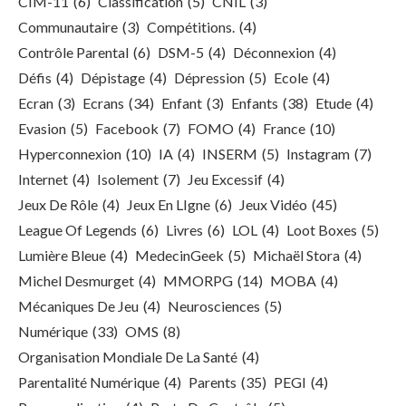
CIM-11
(6)
Classification
(5)
CNIL
(3)
Communautaire
(3)
Compétitions.
(4)
Contrôle Parental
(6)
DSM-5
(4)
Déconnexion
(4)
Défis
(4)
Dépistage
(4)
Dépression
(5)
Ecole
(4)
Ecran
(3)
Ecrans
(34)
Enfant
(3)
Enfants
(38)
Etude
(4)
Evasion
(5)
Facebook
(7)
FOMO
(4)
France
(10)
Hyperconnexion
(10)
IA
(4)
INSERM
(5)
Instagram
(7)
Internet
(4)
Isolement
(7)
Jeu Excessif
(4)
Jeux De Rôle
(4)
Jeux En LIgne
(6)
Jeux Vidéo
(45)
League Of Legends
(6)
Livres
(6)
LOL
(4)
Loot Boxes
(5)
Lumière Bleue
(4)
MedecinGeek
(5)
Michaël Stora
(4)
Michel Desmurget
(4)
MMORPG
(14)
MOBA
(4)
Mécaniques De Jeu
(4)
Neurosciences
(5)
Numérique
(33)
OMS
(8)
Organisation Mondiale De La Santé
(4)
Parentalité Numérique
(4)
Parents
(35)
PEGI
(4)