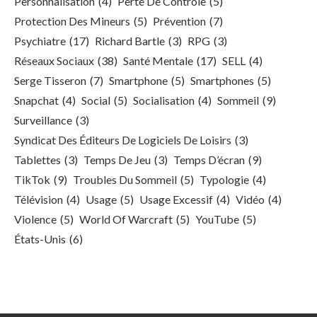
Personnalisation
(4)
Perte De Contrôle
(5)
Protection Des Mineurs
(5)
Prévention
(7)
Psychiatre
(17)
Richard Bartle
(3)
RPG
(3)
Réseaux Sociaux
(38)
Santé Mentale
(17)
SELL
(4)
Serge Tisseron
(7)
Smartphone
(5)
Smartphones
(5)
Snapchat
(4)
Social
(5)
Socialisation
(4)
Sommeil
(9)
Surveillance
(3)
Syndicat Des Éditeurs De Logiciels De Loisirs
(3)
Tablettes
(3)
Temps De Jeu
(3)
Temps D’écran
(9)
TikTok
(9)
Troubles Du Sommeil
(5)
Typologie
(4)
Télévision
(4)
Usage
(5)
Usage Excessif
(4)
Vidéo
(4)
Violence
(5)
World Of Warcraft
(5)
YouTube
(5)
États-Unis
(6)