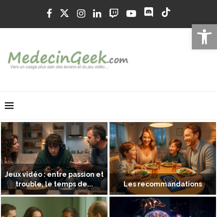
Ouvrir la 
Jeux vidéo : entre passion et
trouble, le temps de...
Les recommandations