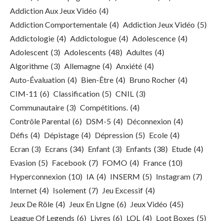
Addiction Aux Jeux Vidéo
(4)
Addiction Comportementale
(4)
Addiction Jeux Vidéo
(5)
Addictologie
(4)
Addictologue
(4)
Adolescence
(4)
Adolescent
(3)
Adolescents
(48)
Adultes
(4)
Algorithme
(3)
Allemagne
(4)
Anxiété
(4)
Auto-Évaluation
(4)
Bien-Être
(4)
Bruno Rocher
(4)
CIM-11
(6)
Classification
(5)
CNIL
(3)
Communautaire
(3)
Compétitions.
(4)
Contrôle Parental
(6)
DSM-5
(4)
Déconnexion
(4)
Défis
(4)
Dépistage
(4)
Dépression
(5)
Ecole
(4)
Ecran
(3)
Ecrans
(34)
Enfant
(3)
Enfants
(38)
Etude
(4)
Evasion
(5)
Facebook
(7)
FOMO
(4)
France
(10)
Hyperconnexion
(10)
IA
(4)
INSERM
(5)
Instagram
(7)
Internet
(4)
Isolement
(7)
Jeu Excessif
(4)
Jeux De Rôle
(4)
Jeux En LIgne
(6)
Jeux Vidéo
(45)
League Of Legends
(6)
Livres
(6)
LOL
(4)
Loot Boxes
(5)