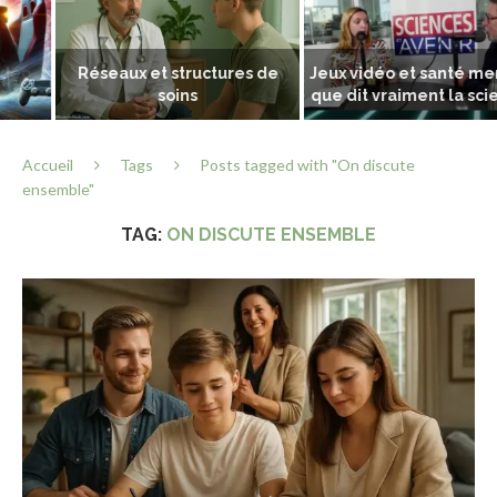
Réseaux et structures de
Jeux vidéo et santé mentale,
soins
que dit vraiment la science...
Accueil
Tags
Posts tagged with "On discute
ensemble"
TAG:
ON DISCUTE ENSEMBLE