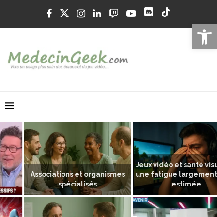
Ouvrir la 
Jeux vidéo et santé visuelle :
Associations et organismes
une fatigue largement sous-
spécialisés
estimée