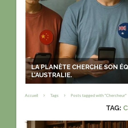
ESSER
LA PLANÈTE CHERCHE SON ÉQU
EILLEUR
L’AUSTRALIE.
Accueil
Tags
Posts tagged with "Chercheur"
TAG: