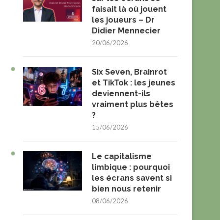
faisait là où jouent
les joueurs – Dr
Didier Mennecier
20/06/2026
Six Seven, Brainrot
et TikTok : les jeunes
deviennent-ils
vraiment plus bêtes
?
15/06/2026
Le capitalisme
limbique : pourquoi
les écrans savent si
bien nous retenir
08/06/2026