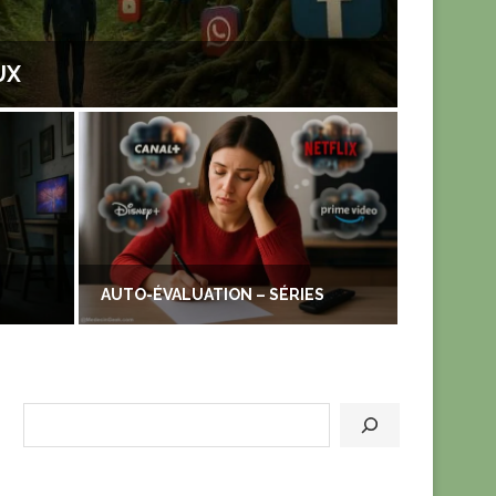
UX
LE PR
AUTO-ÉVALUATION – SÉRIES