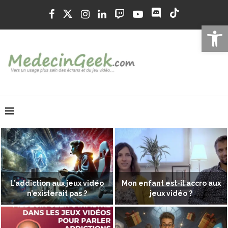
Ouvrir la 
L’addiction aux jeux vidéo
Mon enfant est-il accro aux
n’existerait pas ?
jeux vidéo ?