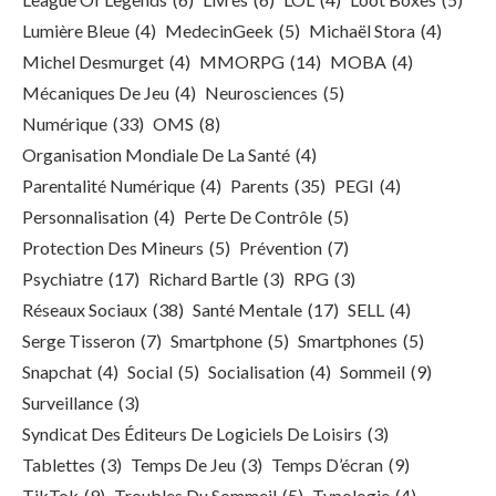
Lumière Bleue
(4)
MedecinGeek
(5)
Michaël Stora
(4)
Michel Desmurget
(4)
MMORPG
(14)
MOBA
(4)
Mécaniques De Jeu
(4)
Neurosciences
(5)
Numérique
(33)
OMS
(8)
Organisation Mondiale De La Santé
(4)
Parentalité Numérique
(4)
Parents
(35)
PEGI
(4)
Personnalisation
(4)
Perte De Contrôle
(5)
Protection Des Mineurs
(5)
Prévention
(7)
Psychiatre
(17)
Richard Bartle
(3)
RPG
(3)
Réseaux Sociaux
(38)
Santé Mentale
(17)
SELL
(4)
Serge Tisseron
(7)
Smartphone
(5)
Smartphones
(5)
Snapchat
(4)
Social
(5)
Socialisation
(4)
Sommeil
(9)
Surveillance
(3)
Syndicat Des Éditeurs De Logiciels De Loisirs
(3)
Tablettes
(3)
Temps De Jeu
(3)
Temps D’écran
(9)
TikTok
(9)
Troubles Du Sommeil
(5)
Typologie
(4)