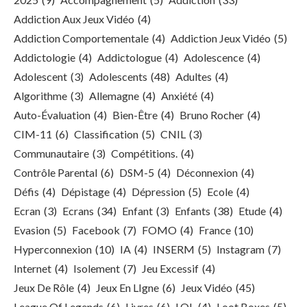
Addiction Aux Jeux Vidéo
(4)
Addiction Comportementale
(4)
Addiction Jeux Vidéo
(5)
Addictologie
(4)
Addictologue
(4)
Adolescence
(4)
Adolescent
(3)
Adolescents
(48)
Adultes
(4)
Algorithme
(3)
Allemagne
(4)
Anxiété
(4)
Auto-Évaluation
(4)
Bien-Être
(4)
Bruno Rocher
(4)
CIM-11
(6)
Classification
(5)
CNIL
(3)
Communautaire
(3)
Compétitions.
(4)
Contrôle Parental
(6)
DSM-5
(4)
Déconnexion
(4)
Défis
(4)
Dépistage
(4)
Dépression
(5)
Ecole
(4)
Ecran
(3)
Ecrans
(34)
Enfant
(3)
Enfants
(38)
Etude
(4)
Evasion
(5)
Facebook
(7)
FOMO
(4)
France
(10)
Hyperconnexion
(10)
IA
(4)
INSERM
(5)
Instagram
(7)
Internet
(4)
Isolement
(7)
Jeu Excessif
(4)
Jeux De Rôle
(4)
Jeux En LIgne
(6)
Jeux Vidéo
(45)
League Of Legends
(6)
Livres
(6)
LOL
(4)
Loot Boxes
(5)