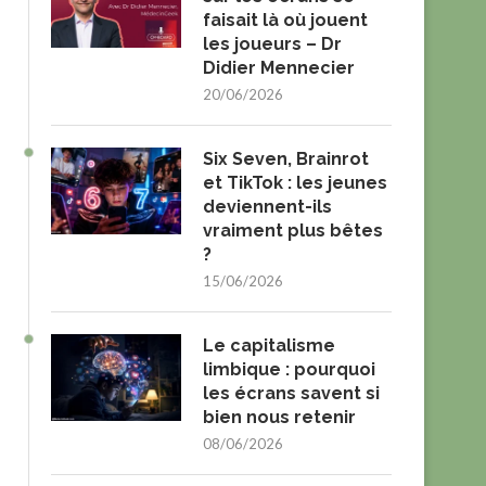
faisait là où jouent
les joueurs – Dr
Didier Mennecier
20/06/2026
Six Seven, Brainrot
et TikTok : les jeunes
deviennent-ils
vraiment plus bêtes
?
15/06/2026
Le capitalisme
limbique : pourquoi
les écrans savent si
bien nous retenir
08/06/2026