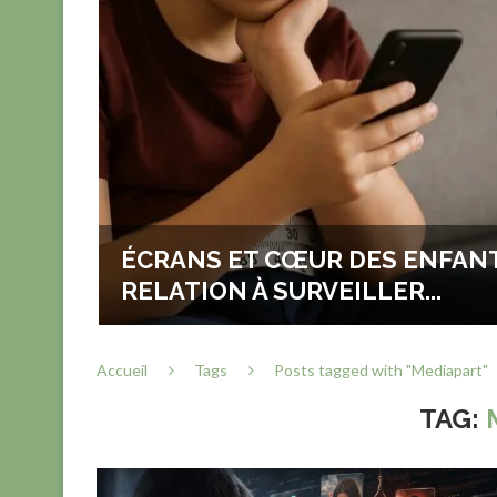
...
CONCRET
ÉCRANS ET CŒUR DES ENFANT
RELATION À SURVEILLER...
Accueil
Tags
Posts tagged with "Mediapart"
TAG: