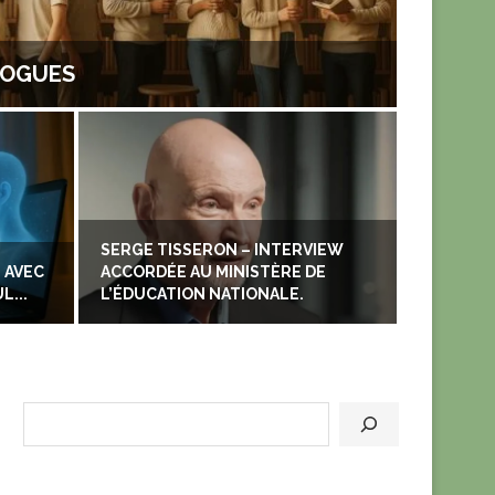
LOGUES
SERGE TISSERON – INTERVIEW
 AVEC
ACCORDÉE AU MINISTÈRE DE
SOMM
L...
L’ÉDUCATION NATIONALE.