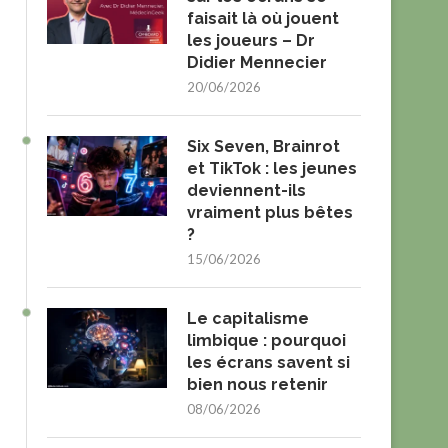
faisait là où jouent
les joueurs – Dr
Didier Mennecier
20/06/2026
Six Seven, Brainrot
et TikTok : les jeunes
deviennent-ils
vraiment plus bêtes
?
15/06/2026
Le capitalisme
limbique : pourquoi
les écrans savent si
bien nous retenir
08/06/2026