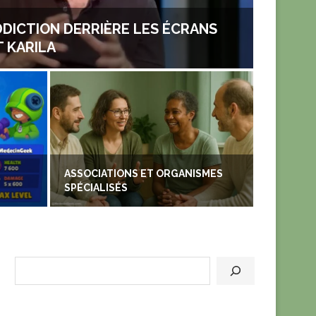
DDICTION DERRIÈRE LES ÉCRANS
T KARILA
ASSOCIATIONS ET ORGANISMES
SOMME
SPÉCIALISÉS