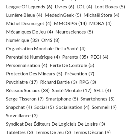
League Of Legends
(6)
Livres
(6)
LOL
(4)
Loot Boxes
(5)
Lumière Bleue
(4)
MedecinGeek
(5)
Michaël Stora
(4)
Michel Desmurget
(4)
MMORPG
(14)
MOBA
(4)
Mécaniques De Jeu
(4)
Neurosciences
(5)
Numérique
(33)
OMS
(8)
Organisation Mondiale De La Santé
(4)
Parentalité Numérique
(4)
Parents
(35)
PEGI
(4)
Personnalisation
(4)
Perte De Contrôle
(5)
Protection Des Mineurs
(5)
Prévention
(7)
Psychiatre
(17)
Richard Bartle
(3)
RPG
(3)
Réseaux Sociaux
(38)
Santé Mentale
(17)
SELL
(4)
Serge Tisseron
(7)
Smartphone
(5)
Smartphones
(5)
Snapchat
(4)
Social
(5)
Socialisation
(4)
Sommeil
(9)
Surveillance
(3)
Syndicat Des Éditeurs De Logiciels De Loisirs
(3)
Tablettes
(3)
Temps De Jeu
(3)
Temps D’écran
(9)