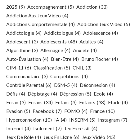
2025
(9)
Accompagnement
(5)
Addiction
(33)
Addiction Aux Jeux Vidéo
(4)
Addiction Comportementale
(4)
Addiction Jeux Vidéo
(5)
Addictologie
(4)
Addictologue
(4)
Adolescence
(4)
Adolescent
(3)
Adolescents
(48)
Adultes
(4)
Algorithme
(3)
Allemagne
(4)
Anxiété
(4)
Auto-Évaluation
(4)
Bien-Être
(4)
Bruno Rocher
(4)
CIM-11
(6)
Classification
(5)
CNIL
(3)
Communautaire
(3)
Compétitions.
(4)
Contrôle Parental
(6)
DSM-5
(4)
Déconnexion
(4)
Défis
(4)
Dépistage
(4)
Dépression
(5)
Ecole
(4)
Ecran
(3)
Ecrans
(34)
Enfant
(3)
Enfants
(38)
Etude
(4)
Evasion
(5)
Facebook
(7)
FOMO
(4)
France
(10)
Hyperconnexion
(10)
IA
(4)
INSERM
(5)
Instagram
(7)
Internet
(4)
Isolement
(7)
Jeu Excessif
(4)
Jeux De Rôle
(4)
Jeux En LIgne
(6)
Jeux Vidéo
(45)