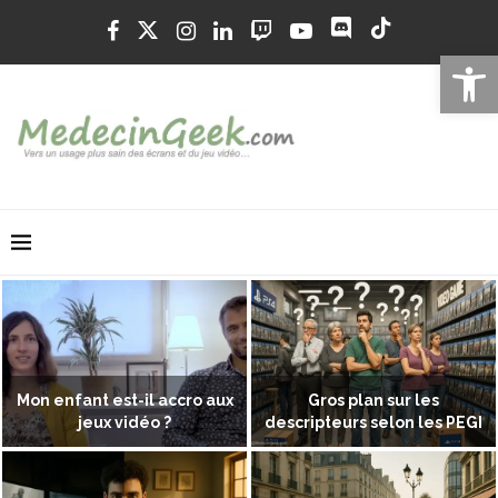
Ouvrir la 
Mon enfant est-il accro aux
Gros plan sur les
jeux vidéo ?
descripteurs selon les PEGI