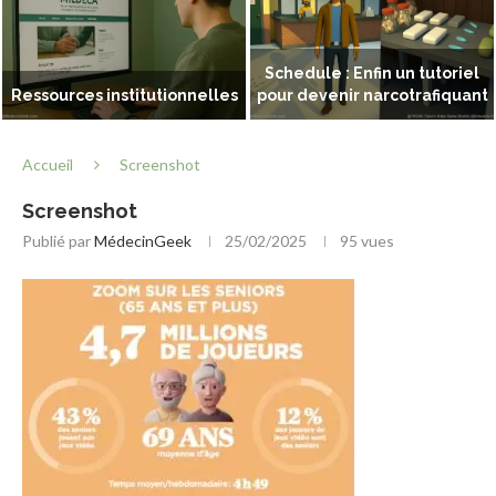
Schedule : Enfin un tutoriel
Ressources institutionnelles
pour devenir narcotrafiquant
Accueil
Screenshot
Screenshot
Publié par
MédecinGeek
25/02/2025
95
vues