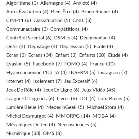
Algorithme
(3)
Allemagne
(4)
Anxiété
(4)
Auto-Évaluation
(4)
Bien-Être
(4)
Bruno Rocher
(4)
CIM-11
(6)
Classification
(5)
CNIL
(3)
Communautaire
(3)
Compétitions.
(4)
Contrôle Parental
(6)
DSM-5
(4)
Déconnexion
(4)
Défis
(4)
Dépistage
(4)
Dépression
(5)
Ecole
(4)
Ecran
(3)
Ecrans
(34)
Enfant
(3)
Enfants
(38)
Etude
(4)
Evasion
(5)
Facebook
(7)
FOMO
(4)
France
(10)
Hyperconnexion
(10)
IA
(4)
INSERM
(5)
Instagram
(7)
Internet
(4)
Isolement
(7)
Jeu Excessif
(4)
Jeux De Rôle
(4)
Jeux En LIgne
(6)
Jeux Vidéo
(45)
League Of Legends
(6)
Livres
(6)
LOL
(4)
Loot Boxes
(5)
Lumière Bleue
(4)
MedecinGeek
(5)
Michaël Stora
(4)
Michel Desmurget
(4)
MMORPG
(14)
MOBA
(4)
Mécaniques De Jeu
(4)
Neurosciences
(5)
Numérique
(33)
OMS
(8)