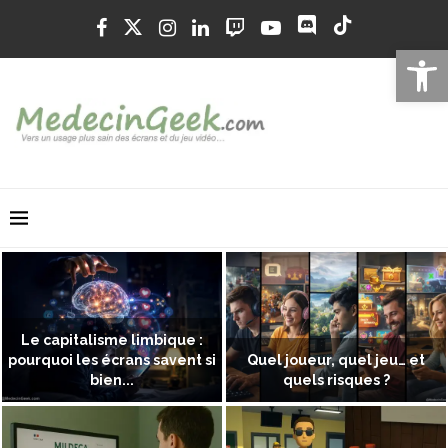
Ouvrir la 
Le capitalisme limbique :
pourquoi les écrans savent si
Quel joueur, quel jeu… et
bien...
quels risques ?