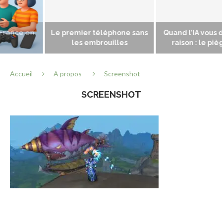
e en
Le premier téléphone sans
Quand l’IA vous donne 
les embrouilles
raison : le piège des.
Accueil
A propos
Screenshot
SCREENSHOT